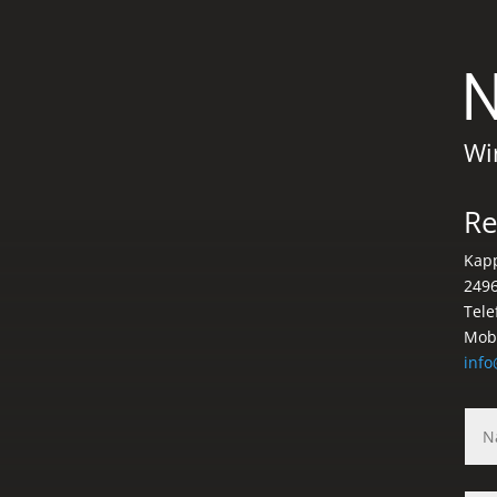
N
Wi
Re
Kapp
249
Tele
Mobi
info