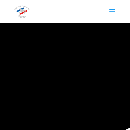
REIT- UND FAHRVEREIN
SÖRUP E.V.
Archiv 2014 -
2011