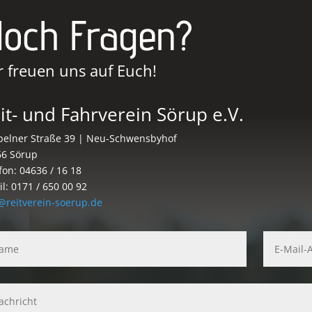
och Fragen?
r freuen uns auf Euch!
it- und Fahrverein Sörup e.V.
elner Straße 39 | Neu-Schwensbyhof
66 Sörup
fon: 04636 / 16 18
l: 0171 / 650 00 92
@reitverein-soerup.de