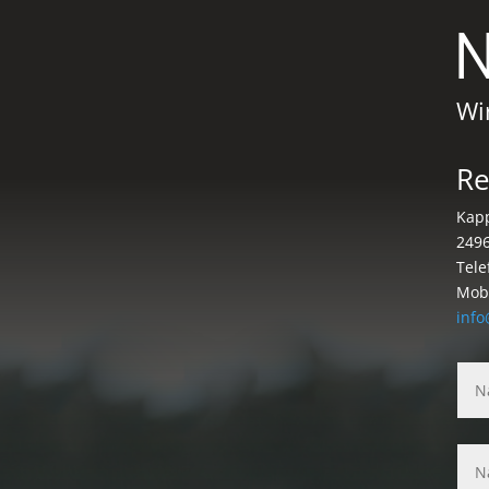
N
Wi
Re
Kapp
249
Tele
Mobi
info