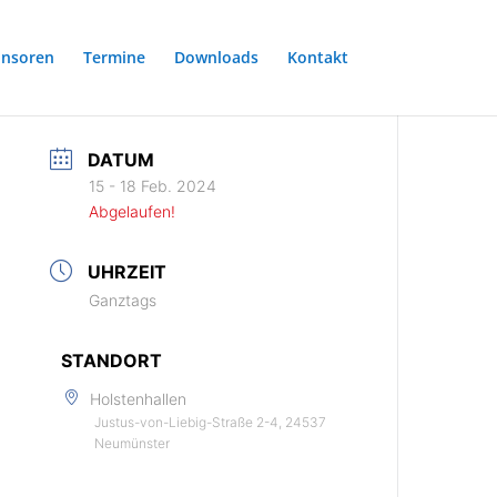
nsoren
Termine
Downloads
Kontakt
DATUM
15 - 18 Feb. 2024
Abgelaufen!
UHRZEIT
Ganztags
STANDORT
Holstenhallen
Justus-von-Liebig-Straße 2-4, 24537
Neumünster