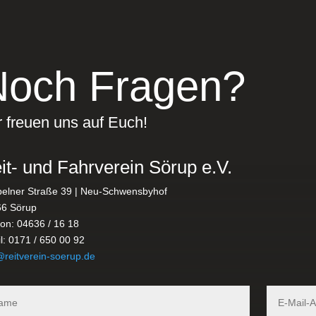
Noch Fragen?
 freuen uns auf Euch!
it- und Fahrverein Sörup e.V.
elner Straße 39 | Neu-Schwensbyhof
6 Sörup
fon: 04636 / 16 18
l: 0171 / 650 00 92
@reitverein-soerup.de