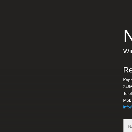
Wir
Re
Kapp
2496
Tele
Mobi
info